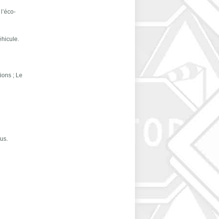
 l’éco-
éhicule.
ions ; Le
eus.