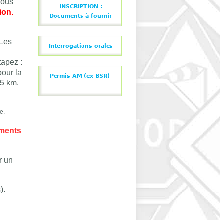
vous
INSCRIPTION :
ion.
Documents à fournir
 Les
Interrogations orales
apez :
pour la
Permis AM (ex BSR)
 5 km.
e.
ements
r un
).