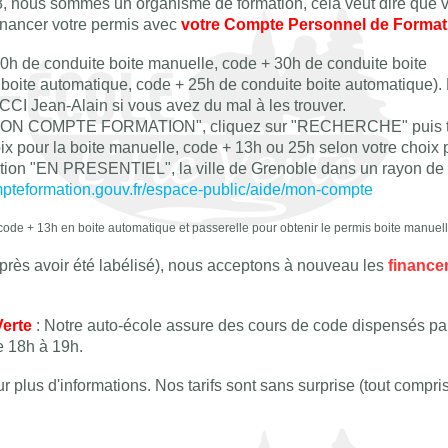
 nous sommes un organisme de formation, cela veut dire que 
nancer votre permis avec
votre Compte Personnel de Format
0h de conduite boite manuelle, code + 30h de conduite boite
boite automatique, code + 25h de conduite boite automatique).
CI Jean-Alain si vous avez du mal à les trouver.
te "MON COMPTE FORMATION", cliquez sur "RECHERCHE" puis t
ix pour la boite manuelle, code + 13h ou 25h selon votre choix 
option "EN PRESENTIEL", la ville de Grenoble dans un rayon de
pteformation.gouv.fr/espace-public/aide/mon-compte
de + 13h en boite automatique et passerelle pour obtenir le permis boite manuell
Après avoir été labélisé), nous acceptons à nouveau les
financ
Verte
: Notre auto-école assure des cours de code dispensés pa
e 18h à 19h.
r plus d'informations. Nos tarifs sont sans surprise (tout compris